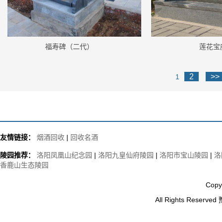
福寿碑（二代）
莲花宝
2
>>
1
友情链接：
烟酒回收
|
回收名酒
陵园推荐：
洛阳凤凰山纪念园
|
洛阳九皇仙府陵园
|
洛阳市宝山陵园
|
洛
香鹿山生态陵园
Copy
All Rights Reserved