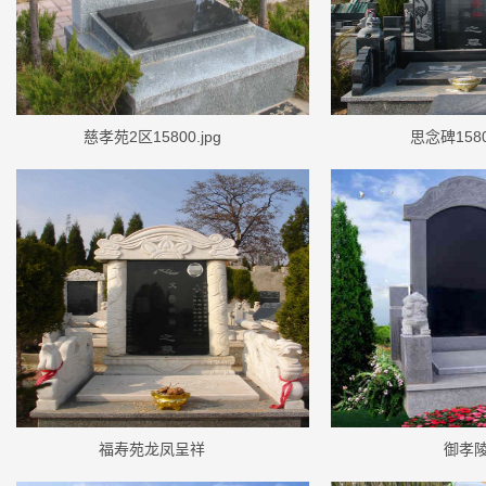
慈孝苑2区15800.jpg
思念碑15800
福寿苑龙凤呈祥
御孝