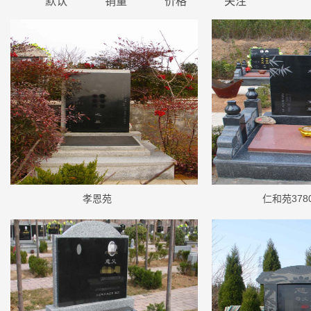
默认
销量
价格
关注
孝恩苑
仁和苑37800