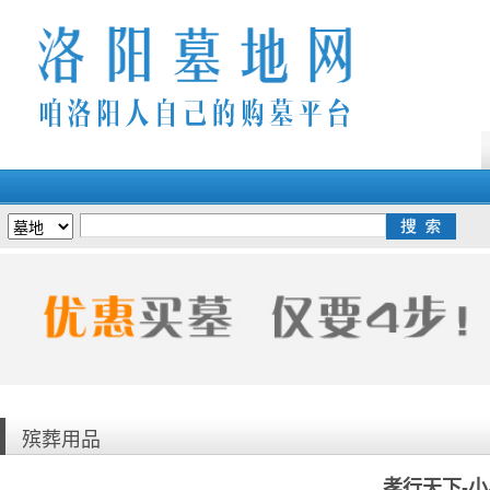
殡葬用品
孝行天下-小