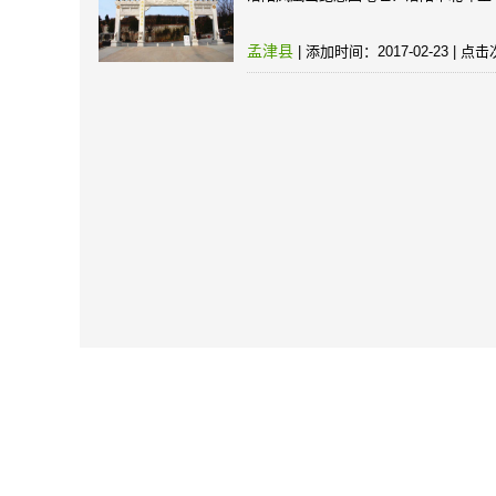
孟津县
| 添加时间：2017-02-23 | 点击