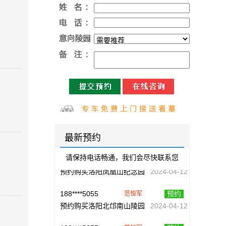
182****3636
预约
柯尝焱
预约购买洛阳九皇仙府陵园
2024-04-12
188****5055
预约
范恒军
预约购买洛阳市宝山陵园
2024-04-12
188****5055
预约
范恒军
预约购买洛阳市北邙塔陵园
2024-04-12
188****5055
预约
范恒军
预约购买洛阳大唐森林陵园
2024-04-12
最新预约
188****5055
预约
范恒军
请保持电话畅通，我们会尽快联系您
预约购买洛阳凤凰山纪念园
2024-04-12
188****5055
预约
范恒军
预约购买洛阳北邙南山陵园
2024-04-12
188****5055
预约
范恒军