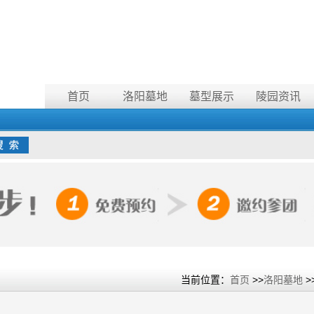
首页
洛阳墓地
墓型展示
陵园资讯
当前位置：
首页
>>
洛阳墓地
>