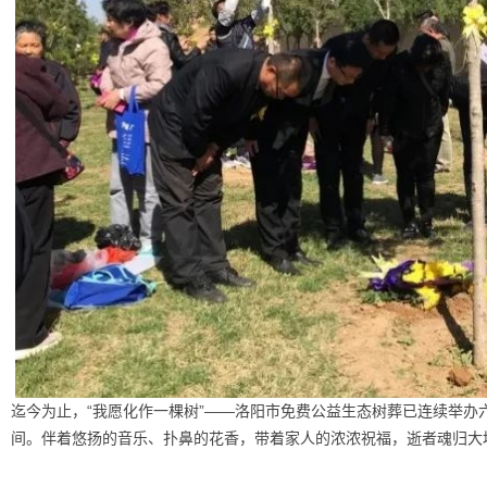
迄今为止，“我愿化作一棵树”——洛阳市免费公益生态树葬已连续举办
间。伴着悠扬的音乐、扑鼻的花香，带着家人的浓浓祝福，逝者魂归大