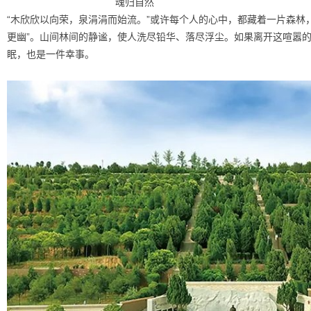
魂归自然
“木欣欣以向荣，泉涓涓而始流。”或许每个人的心中，都藏着一片森林
更幽”。山间林间的静谧，使人洗尽铅华、落尽浮尘。如果离开这喧嚣
眠，也是一件幸事。