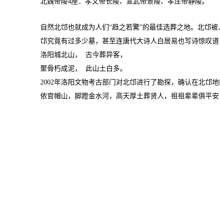
北魏帝陵4座：孝文帝长陵、宣武帝景陵、孝庄帝静陵。
自然北邙也就成为人们“趋之若驚”的最佳选葬之地。北邙被
邙究竟有过多少墓，甚至连唐代大诗人白居易也写诗惊叹道
洛阳城北山， 古今葬异客，
聚骨朽成泥， 此山土白多。
2002年洛阳文物考古部门对北邙进行了勘探，确认在北邙
依官帽山，脚蹬金水河，高天厚土葬贤人，祖祖辈辈俱平安