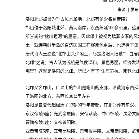
来源: | 发布
洛阳北邙被誉为千古风水圣地，北邙有多少名冢帝陵？
邙山位于洛阳城北郊、黄河南岸，东西绵延100多公里。
所崇尚的“枕山蹬河”的愿意，因此邙山被视为殡葬安冢的
土，就连朝鲜半岛的百济国国王在客死他乡后，也选择了邙
唐代诗人王建说“北邙山头少闲土，尽是洛阳人旧墓”；白居
北邙”之说。古人认为苏杭是气侯温和，景色秀丽，经济发
哪里？这就是洛阳的北邙。所以才有了“生居苏杭，死葬北邙
北邙又名邙山，广义上的邙山是崤山的支脉，沿黄河东西延绵
于洛阳的北方，东西长30公里左右。
洛阳是自夏代起经历了13朝的千年帝都，在北邙葬有东汉
东汉帝陵5座；光武帝原陵、安帝恭陵、冲帝怀陵、灵帝文
曹魏帝陵1座：文帝首阳陵。
西晋帝陵5座：宜帝高原陵、景帝峻平陵、文帝崇阳陵、武