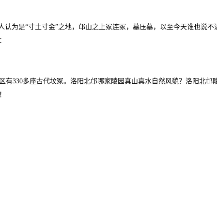
人认为是“寸土寸金”之地，邙山之上冢连冢，墓压墓，以至今天谁也说不
：
地区有330多座古代坟冢。洛阳北邙哪家陵园真山真水自然风貌？洛阳北邙
！