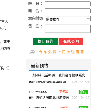
152****1647
预约
柯尝焱
预约购买洛阳大唐森林陵园
2024-05-06
了古人
199****4327
预约
柯尝焱
的乐
预约购买洛阳北邙南山陵园
2024-05-03
182****3636
预约
柯尝焱
杭，死于
预约购买洛阳仙鹤纪念陵园
2024-05-01
的地方在
182****3636
预约
柯尝焱
预约购买洛阳九皇仙府陵园
2024-04-12
最新预约
邙，位
188****5055
预约
范恒军
请保持电话畅通，我们会尽快联系您
预约购买洛阳市宝山陵园
2024-04-12
188****5055
预约
范恒军
预约购买洛阳市北邙塔陵园
2024-04-12
188****5055
预约
范恒军