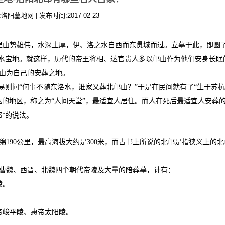
:洛阳墓地网 | 发布时间:2017-02-23
这里山势雄伟，水深土厚，伊、洛之水自西而东贯城而过。立墓于此，即圆
风水宝地。就这样，历代的帝王将相、达官贵人多以邙山作为他们安身长眠
山为自己的安葬之地。
易则问“何事不随东洛水，谁家又葬北邙山？”于是在民间就有了“生于苏
达的地区，称之为“人间天堂”，最适宜人居住。而人在死后最适宜人安葬
”的说法。
190公里，最高海拔大约是300米，而古书上所说的北邙是指狭义上的北
、曹魏、西晋、北魏四个朝代帝陵及大量的陪葬墓，计有：
陵。
帝峻平陵、惠帝太阳陵。