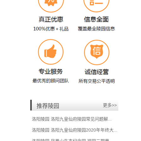
152****3263
预约
毕先生
预约购买需要推荐
2023-11-08
152****3263
预约
毕先生
预约购买需要推荐
2023-11-08
155****4666
预约
韩先生
预约购买需要推荐
2023-05-30
186****6563
预约
皮
预约购买需要推荐
2023-01-30
187****3693
预约
陈
预约购买洛阳市宝山陵园
2022-10-24
更多>>
推荐陵园
159****7549
预约
李女士
洛阳陵园 洛阳九皇仙府陵园常见问题解...
预约购买洛阳北邙仙境陵园
2022-09-16
洛阳陵园 洛阳九皇仙府陵园2020年年终大...
156****1762
预约
许莉