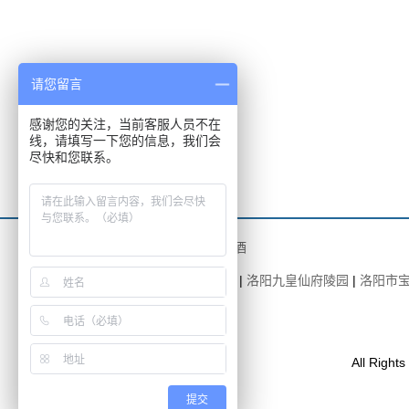
请您留言
感谢您的关注，当前客服人员不在
线，请填写一下您的信息，我们会
尽快和您联系。
友情链接：
烟酒回收
|
回收名酒
陵园推荐：
洛阳凤凰山纪念园
|
洛阳九皇仙府陵园
|
洛阳市
香鹿山生态陵园
All Right
提交