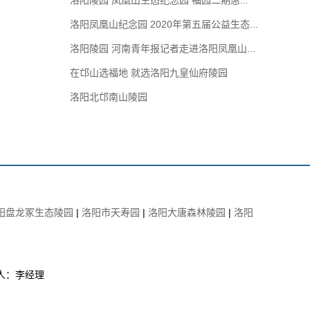
洛阳陵园 凤凰山生态纪念园 福园二期惠...
预约购买洛阳北邙仙境陵园
2022-06-08
洛阳凤凰山纪念园 2020年第五届公益生态...
150****2333
预约
周晓
预约购买洛阳九皇仙府陵园
2022-03-19
洛阳陵园 河南青年报记者走进洛阳凤凰山...
​在邙山选福地 就选洛阳九皇仙府陵园
135****3262
预约
姐
预约购买洛阳九皇仙府陵园
2021-10-23
洛阳北邙南山陵园
187****6318
预约
王先生
预约购买洛阳九皇仙府陵园
2021-06-28
150****9620
预约
周先生
预约购买需要推荐
2021-06-24
阳盘龙冢生态陵园
|
洛阳市天寿园
|
洛阳大唐森林陵园
|
洛阳
150****7616
预约
慧敏
预约购买需要推荐
2021-05-21
186****9797
预约
肖恩强
系人：李经理
预约购买洛阳九皇仙府陵园
2021-04-04