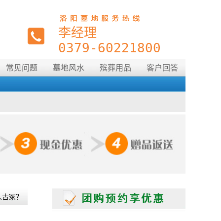
李经理
0379-60221800
常见问题
墓地风水
殡葬用品
客户回答
182****3649
预约
柯尝焱
预约购买洛阳市宝山陵园
2024-05-09
人古冢？
189****3636
预约
柯尝焱
预约购买洛阳市北邙塔陵园
2024-05-07