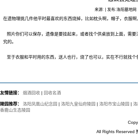
来源: | 发布:洛阳墓地网 |
在遗物理挑几件他平时最喜欢的东西烧掉，比如枕头啊，帽子，衣服啊
照片你们可以保存，遗像是要挂起来，或者找个供桌放到上面，需要
究的。
至于衣服和平时用的东西，送人也行，烧了也可以，实在不行就找个
友情链接：
烟酒回收
|
回收名酒
陵园推荐：
洛阳凤凰山纪念园
|
洛阳九皇仙府陵园
|
洛阳市宝山陵园
|
洛
香鹿山生态陵园
Copy
All Rights Reserved